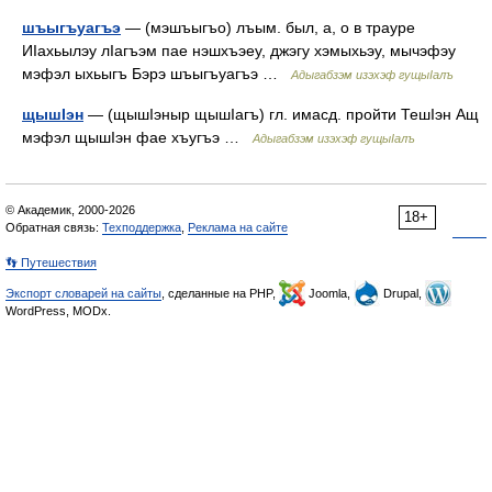
шъыгъуагъэ
— (мэшъыгъо) лъым. был, а, о в трауре
ИIахьылэу лIагъэм пае нэшхъэеу, джэгу хэмыхьэу, мычэфэу
мэфэл ыхьыгъ Бэрэ шъыгъуагъэ …
Адыгабзэм изэхэф гущыIалъ
щышIэн
— (щышIэныр щышIагъ) гл. имасд. пройти ТешIэн Ащ
мэфэл щышIэн фае хъугъэ …
Адыгабзэм изэхэф гущыIалъ
© Академик, 2000-2026
18+
Обратная связь:
Техподдержка
,
Реклама на сайте
👣 Путешествия
Экспорт словарей на сайты
, сделанные на PHP,
Joomla,
Drupal,
WordPress, MODx.