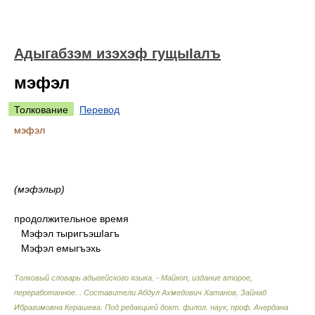
Адыгабзэм изэхэф гущыIалъ
мэфэл
Толкование
Перевод
мэфэл
(мэфэлыр)
продолжительное время
Мэфэл тыригъэшIагъ
Мэфэл емыгъэхь
Толковый словарь адыгейского языка. - Майкоп, издание второе,
переработанное.
.
Составители Абдул Ахмедович Хатанов, Зайнаб
Ибрагимовна Керашева. Под редакцией докт. филол. наук, проф. Ачердана