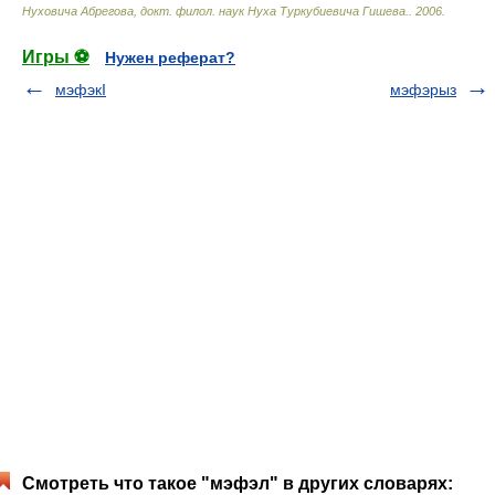
Нуховича Абрегова, докт. филол. наук Нуха Туркубиевича Гишева.
.
2006
.
Игры ⚽
Нужен реферат?
мэфэкI
мэфэрыз
Смотреть что такое "мэфэл" в других словарях: